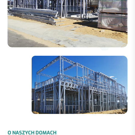
O
N
A
S
Z
Y
C
H
D
O
M
A
C
H