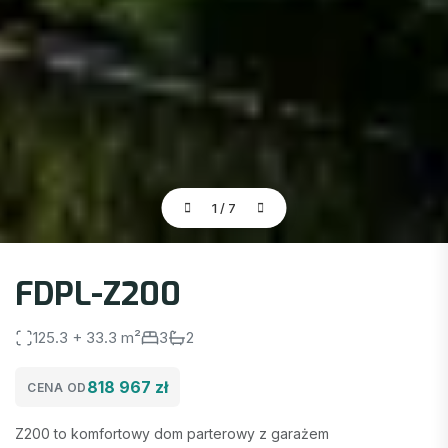
1
/
7
FDPL-Z200
125.3 + 33.3 m²
3
2
818 967 zł
CENA OD
Z200 to komfortowy dom parterowy z garażem