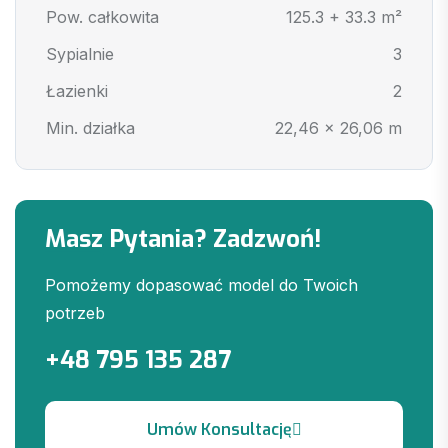
Pow. całkowita
125.3 + 33.3 m²
Sypialnie
3
Łazienki
2
Min. działka
22,46 x 26,06 m
Masz Pytania? Zadzwoń!
Pomożemy dopasować model do Twoich
potrzeb
+48 795 135 287