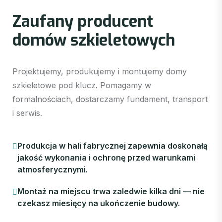
Z
a
u
f
a
n
y
p
r
o
d
u
c
e
n
t
d
o
m
ó
w
s
z
k
i
e
l
e
t
o
w
y
c
h
Projektujemy, produkujemy i montujemy domy
szkieletowe pod klucz. Pomagamy w
formalnościach, dostarczamy fundament, transport
i serwis.
Produkcja w hali fabrycznej zapewnia doskonałą
jakość wykonania i ochronę przed warunkami
atmosferycznymi.
Montaż na miejscu trwa zaledwie kilka dni — nie
czekasz miesięcy na ukończenie budowy.