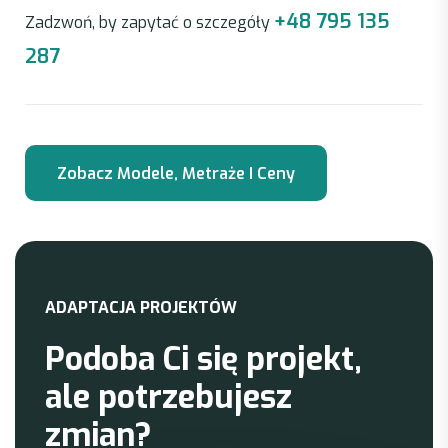
+48 795 135
Zadzwoń, by zapytać o szczegóły
287
A
D
A
P
T
A
C
J
A
P
R
O
J
E
K
T
Ó
W
P
o
d
o
b
a
C
i
s
i
ę
p
r
o
j
e
k
t
,
a
l
e
p
o
t
r
z
e
b
u
j
e
s
z
z
m
i
a
n
?