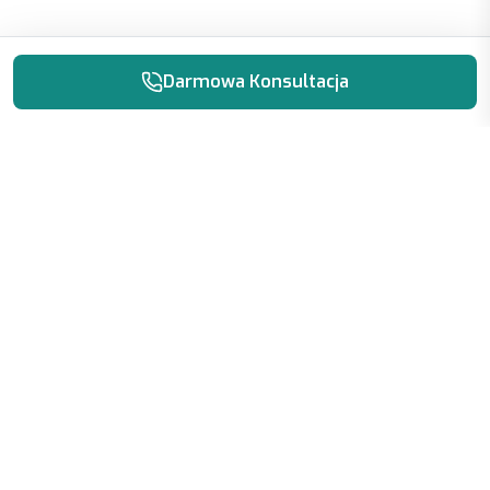
Okna Decco 83
Profil 7-komorowy o doskonałej izolacyjności cieplnej
Panel dachowy na rąbek Premium Click
Panele na rąbek stojący – uniwersalne pokrycie dachu i
elewacji
Blachodachówka modułowa
Trwałe pokrycie dachowe o estetyce tradycyjnej
dachówki
Panele elewacyjne z włókien mineralnych
Nowoczesne rozwiązanie łączące trwałość i lekkość
Płyty włóknowo-cementowe