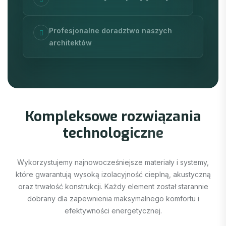
Profesjonalne doradztwo naszych
architektów
T
E
C
H
N
O
L
O
G
I
A
K
o
m
p
l
e
k
s
o
w
e
r
o
z
w
i
ą
z
a
n
i
a
t
e
c
h
n
o
l
o
g
i
c
z
n
e
Wykorzystujemy najnowocześniejsze materiały i systemy,
które gwarantują wysoką izolacyjność cieplną, akustyczną
oraz trwałość konstrukcji. Każdy element został starannie
dobrany dla zapewnienia maksymalnego komfortu i
efektywności energetycznej.