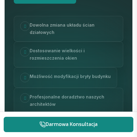
Dowolna zmiana układu ścian
działowych
Dostosowanie wielkości i
rozmieszczenia okien
Możliwość modyfikacji bryły budynku
Profesjonalne doradztwo naszych
architektów
T
E
C
H
N
O
L
O
G
I
A