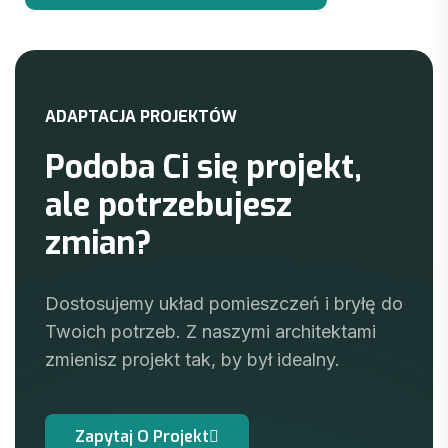
A
D
A
P
T
A
C
J
A
P
R
O
J
E
K
T
Ó
W
P
o
d
o
b
a
C
i
s
i
ę
p
r
o
j
e
k
t
,
a
l
e
p
o
t
r
z
e
b
u
j
e
s
z
z
m
i
a
n
?
Dostosujemy układ pomieszczeń i bryłę do
Twoich potrzeb. Z naszymi architektami
zmienisz projekt tak, by był idealny.