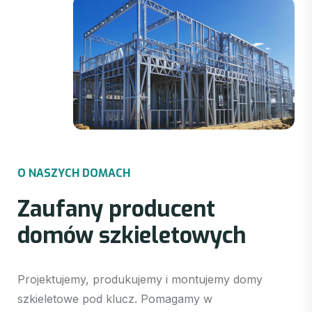
O
N
A
S
Z
Y
C
H
D
O
M
A
C
H
Z
a
u
f
a
n
y
p
r
o
d
u
c
e
n
t
d
o
m
ó
w
s
z
k
i
e
l
e
t
o
w
y
c
h
Projektujemy, produkujemy i montujemy domy
szkieletowe pod klucz. Pomagamy w