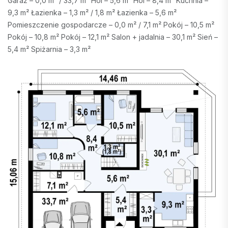
Garaż – 0,0 m² / 33,7 m² Hol – 5,6 m² Hol – 8,4 m² Kuchnia –
9,3 m² Łazienka – 1,3 m² / 1,8 m² Łazienka – 5,6 m²
Pomieszczenie gospodarcze – 0,0 m² / 7,1 m² Pokój – 10,5 m²
Pokój – 10,8 m² Pokój – 12,1 m² Salon + jadalnia – 30,1 m² Sień –
5,4 m² Spiżarnia – 3,3 m²