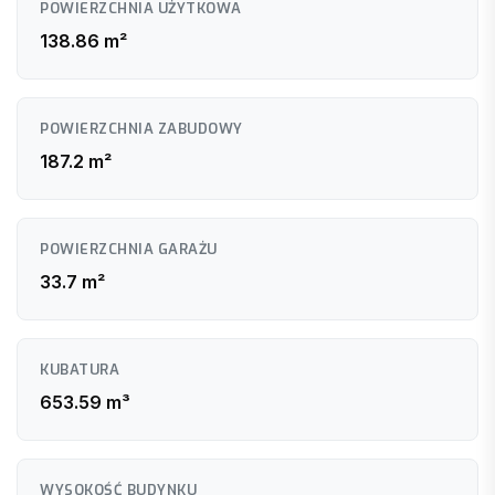
POWIERZCHNIA UŻYTKOWA
Elektryka: zamontowane gniazdka, włączniki, oprawy LED
Opcja dodatkowa: pełne umeblowanie mieszkania –
138.86 m²
ustalane indywidualnie z klientem, wycena zależna od
ilości i wyboru mebli
POWIERZCHNIA ZABUDOWY
187.2 m²
POWIERZCHNIA GARAŻU
33.7 m²
KUBATURA
653.59 m³
WYSOKOŚĆ BUDYNKU