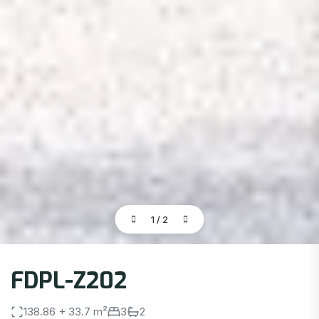
1
/
2
FDPL-Z202
138.86 + 33.7 m²
3
2