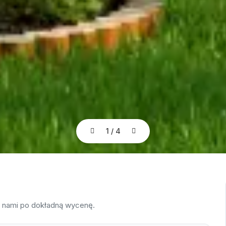
1
/
4
z nami po dokładną wycenę.