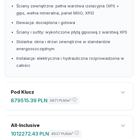
Ściany zewnętrzne: pełna warstwa izolacyjna (XPS +
gips, wełna mineralna, panel MGO, XPS)
Elewacja: docieplona i gotowa
Ściany i sufity: wykończone płytą gipsową z warstwą XPS
Stolarka: okna i drzwi zewnętrzne w standardzie
energooszczędnym
Instalacje: elektryczna i hydrauliczna rozprowadzona w
całości
Pod Klucz
879515.39 PLN
5671 PLN
/m²
All-Inclusive
1012272.43 PLN
6527 PLN
/m²