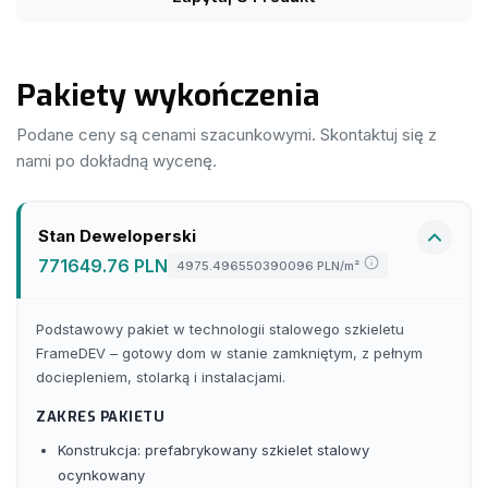
deszczem i słońcem. Projekt rozbudowano o garaż
jednostanowiskowy oraz duże pomieszczenie gospodarcze.
Na parterze: przestronna sień z miejscem na pojemną szafę;
Pakiety wykończenia
po prawej otwarta strefa dzienna (kuchnia, jadalnia, salon), po
lewej łazienka dla gości, gabinet od ogrodu oraz przejście do
garażu i PG. Poddasze mieści cztery pokoje — jeden z własną
Podane ceny są cenami szacunkowymi. Skontaktuj się z
garderobą i łazienką — oraz centralną, dużą łazienkę z
nami po dokładną wycenę.
miejscem na wannę, prysznic i pralkę. Zb46 to funkcjonalna
propozycja zabudowy bliźniaczej: spokojna estetyka,
osłonięta strefa tarasu i pełny, rodzinny program pomieszczeń.
Stan Deweloperski
771649.76 PLN
4975.496550390096 PLN
/m²
Podstawowy pakiet w technologii stalowego szkieletu
FrameDEV – gotowy dom w stanie zamkniętym, z pełnym
dociepleniem, stolarką i instalacjami.
ZAKRES PAKIETU
Konstrukcja: prefabrykowany szkielet stalowy
ocynkowany