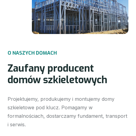
O
N
A
S
Z
Y
C
H
D
O
M
A
C
H
Z
a
u
f
a
n
y
p
r
o
d
u
c
e
n
t
d
o
m
ó
w
s
z
k
i
e
l
e
t
o
w
y
c
h
Projektujemy, produkujemy i montujemy domy
szkieletowe pod klucz. Pomagamy w
formalnościach, dostarczamy fundament, transport
i serwis.