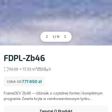
1
/
11
FDPL-Zb46
114.09 + 17.33 m²
5
3
771 650 zł
CENA OD
FrameDEV Zb46 — bliźniak o czytelnej formie i kompletnym
programie Zwarta bryła w cienkowarstwowym tynku
uzupełniona drewnem i ciemnym klinkierem; od ogrodu dach
wydłużony, by stworzyć zadaszony taras chroniący przed
Zapytaj O Produkt