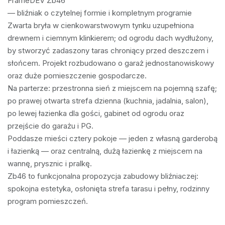
FrameDEV Zb46 

— bliźniak o czytelnej formie i kompletnym programie

Zwarta bryła w cienkowarstwowym tynku uzupełniona 
drewnem i ciemnym klinkierem; od ogrodu dach wydłużony, 
by stworzyć zadaszony taras chroniący przed deszczem i 
słońcem. Projekt rozbudowano o garaż jednostanowiskowy 
oraz duże pomieszczenie gospodarcze.

Na parterze: przestronna sień z miejscem na pojemną szafę; 
po prawej otwarta strefa dzienna (kuchnia, jadalnia, salon), 
po lewej łazienka dla gości, gabinet od ogrodu oraz 
przejście do garażu i PG.

Poddasze mieści cztery pokoje — jeden z własną garderobą 
i łazienką — oraz centralną, dużą łazienkę z miejscem na 
wannę, prysznic i pralkę.

Zb46 to funkcjonalna propozycja zabudowy bliźniaczej: 
spokojna estetyka, osłonięta strefa tarasu i pełny, rodzinny 
program pomieszczeń.