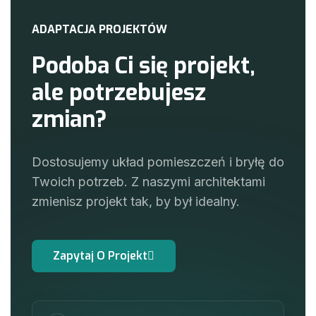
A
D
A
P
T
A
C
J
A
P
R
O
J
E
K
T
Ó
W
P
o
d
o
b
a
C
i
s
i
ę
p
r
o
j
e
k
t
,
a
l
e
p
o
t
r
z
e
b
u
j
e
s
z
z
m
i
a
n
?
Dostosujemy układ pomieszczeń i bryłę do
Twoich potrzeb. Z naszymi architektami
zmienisz projekt tak, by był idealny.