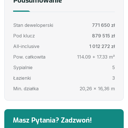
Podsumowanie
Stan deweloperski
771 650 zł
Pod klucz
879 515 zł
All-inclusive
1 012 272 zł
Pow. całkowita
114.09 + 17.33 m²
Sypialnie
5
Łazienki
3
Min. działka
20,26 x 16,36 m
Masz Pytania? Zadzwoń!