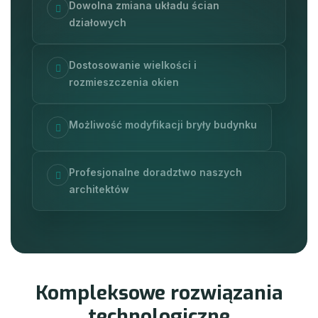
Dowolna zmiana układu ścian
działowych
Dostosowanie wielkości i
rozmieszczenia okien
Możliwość modyfikacji bryły budynku
Profesjonalne doradztwo naszych
architektów
T
E
C
H
N
O
L
O
G
I
A
K
o
m
p
l
e
k
s
o
w
e
r
o
z
w
i
ą
z
a
n
i
a
t
e
c
h
n
o
l
o
g
i
c
z
n
e