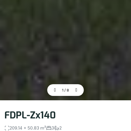
1
/
8
FDPL-Zx140
209.14 + 50.83 m²
3
2