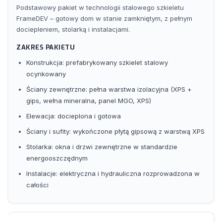
strefowanie i ergonomia: krótkie ciągi komunikacyjne,
Podstawowy pakiet w technologii stalowego szkieletu
bezpośrednie zaplecze gospodarcze z garażu. Dom + praca
FrameDEV – gotowy dom w stanie zamkniętym, z pełnym
w jednym: dwa pokoje z osobnym dostępem z tarasu —
dociepleniem, stolarką i instalacjami.
idealne na gabinety/biuro domowe. Prywatność na co dzień:
ZAKRES PAKIETU
osobny apartament na półpiętrze; toaleta gościnna przy
wejściu. Jakość życia: taras przy jadalni, doświetlony salon,
Konstrukcja: prefabrykowany szkielet stalowy
prywatna strefa relaksu w piwnicy. Elastyczność aranżacji:
ocynkowany
łatwe dopasowanie ról pomieszczeń
Ściany zewnętrzne: pełna warstwa izolacyjna (XPS +
(rodzice/dzieci/gabinet/biuro), możliwość modelu
gips, wełna mineralna, panel MGO, XPS)
półprofesjonalnego (usługi w domu).
Elewacja: docieplona i gotowa
Ściany i sufity: wykończone płytą gipsową z warstwą XPS
Stolarka: okna i drzwi zewnętrzne w standardzie
energooszczędnym
Instalacje: elektryczna i hydrauliczna rozprowadzona w
całości