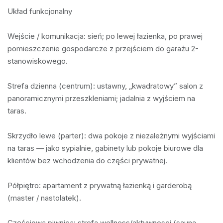
Układ funkcjonalny

Wejście / komunikacja: sień; po lewej łazienka, po prawej 
pomieszczenie gospodarcze z przejściem do garażu 2-
stanowiskowego.

Strefa dzienna (centrum): ustawny, „kwadratowy” salon z 
panoramicznymi przeszkleniami; jadalnia z wyjściem na 
taras.

Skrzydło lewe (parter): dwa pokoje z niezależnymi wyjściami 
na taras — jako sypialnie, gabinety lub pokoje biurowe dla 
klientów bez wchodzenia do części prywatnej.

Półpiętro: apartament z prywatną łazienką i garderobą 
(master / nastolatek).

Częściowa piwnica: strefa wellness/aktywnosci (sauna, 