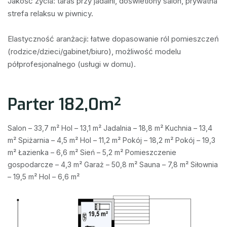
Jakość życia: taras przy jadalni, doświetlony salon, prywatna 
strefa relaksu w piwnicy.

Elastyczność aranżacji: łatwe dopasowanie ról pomieszczeń 
(rodzice/dzieci/gabinet/biuro), możliwość modelu 
półprofesjonalnego (usługi w domu).
Parter 182,0m²
Salon – 33,7 m² Hol – 13,1 m² Jadalnia – 18,8 m² Kuchnia – 13,4
m² Spiżarnia – 4,5 m² Hol – 11,2 m² Pokój – 18,2 m² Pokój – 19,3
m² Łazienka – 6,6 m² Sień – 5,2 m² Pomieszczenie
gospodarcze – 4,3 m² Garaż – 50,8 m² Sauna – 7,8 m² Siłownia
– 19,5 m² Hol – 6,6 m²