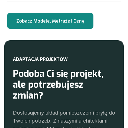
A
D
A
P
T
A
C
J
A
P
R
O
J
E
K
T
Ó
W
P
o
d
o
b
a
C
i
s
i
ę
p
r
o
j
e
k
t
,
a
l
e
p
o
t
r
z
e
b
u
j
e
s
z
z
m
i
a
n
?
Dostosujemy układ pomieszczeń i bryłę do
Twoich potrzeb. Z naszymi architektami