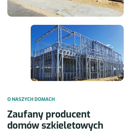
O
N
A
S
Z
Y
C
H
D
O
M
A
C
H
Z
a
u
f
a
n
y
p
r
o
d
u
c
e
n
t
d
o
m
ó
w
s
z
k
i
e
l
e
t
o
w
y
c
h