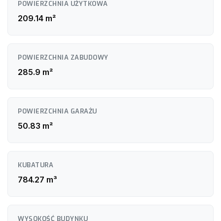
POWIERZCHNIA UŻYTKOWA
Elektryka: zamontowane gniazdka, włączniki, oprawy LED
Opcja dodatkowa: pełne umeblowanie mieszkania –
209.14 m²
ustalane indywidualnie z klientem, wycena zależna od
ilości i wyboru mebli
POWIERZCHNIA ZABUDOWY
285.9 m²
POWIERZCHNIA GARAŻU
50.83 m²
KUBATURA
784.27 m³
WYSOKOŚĆ BUDYNKU