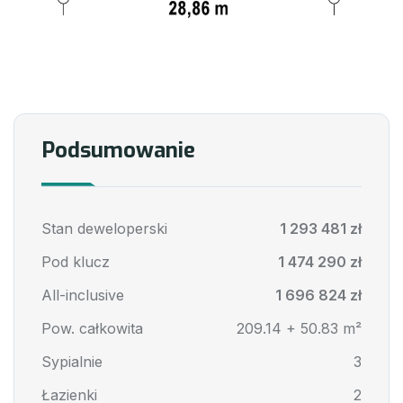
Podsumowanie
Stan deweloperski
1 293 481 zł
Pod klucz
1 474 290 zł
All-inclusive
1 696 824 zł
Pow. całkowita
209.14 + 50.83 m²
Sypialnie
3
Łazienki
2