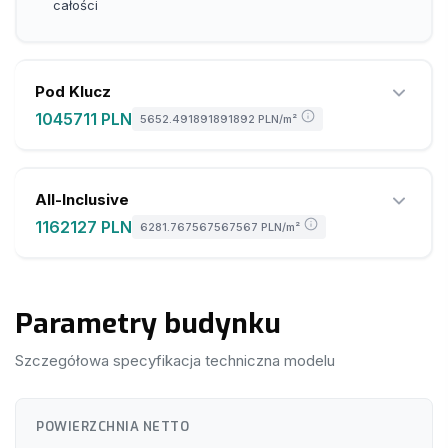
całości
Pod Klucz
1045711 PLN
5652.491891891892 PLN
/m²
All-Inclusive
1162127 PLN
6281.767567567567 PLN
/m²
Wszystkie elementy z pakietu Stan Deweloperski
Parametry budynku
Ogrzewanie podłogowe: maty grafenowe – nowoczesne
i energooszczędne
Szczegółowa specyfikacja techniczna modelu
Podłogi: panele SPC o wysokiej odporności i
wodoodporności
Wszystkie elementy z pakietu Pod Klucz
POWIERZCHNIA NETTO
Ściany: dekoracyjne panele węglowe – niepalne,
Płyta fundamentowa w cenie pakietu