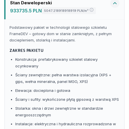
Stan Deweloperski
933735.5 PLN
5047.218918918919 PLN
/m²
Podstawowy pakiet w technologii stalowego szkieletu
FrameDEV – gotowy dom w stanie zamkniętym, z pełnym
dociepleniem, stolarką i instalacjami.
ZAKRES PAKIETU
Konstrukcja: prefabrykowany szkielet stalowy
ocynkowany
Ściany zewnętrzne: pełna warstwa izolacyjna (XPS +
gips, wełna mineralna, panel MGO, XPS)
Elewacja: docieplona i gotowa
Ściany i sufity: wykończone płytą gipsową z warstwą XPS
Stolarka: okna i drzwi zewnętrzne w standardzie
energooszczędnym
Instalacje: elektryczna i hydrauliczna rozprowadzona w