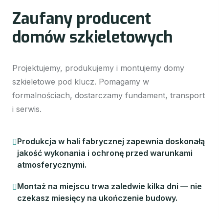
Z
a
u
f
a
n
y
p
r
o
d
u
c
e
n
t
d
o
m
ó
w
s
z
k
i
e
l
e
t
o
w
y
c
h
Projektujemy, produkujemy i montujemy domy
szkieletowe pod klucz. Pomagamy w
formalnościach, dostarczamy fundament, transport
i serwis.
Produkcja w hali fabrycznej zapewnia doskonałą
jakość wykonania i ochronę przed warunkami
atmosferycznymi.
Montaż na miejscu trwa zaledwie kilka dni — nie
czekasz miesięcy na ukończenie budowy.