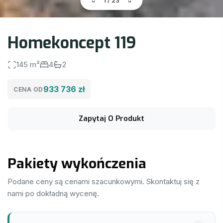
1
/
23
Homekoncept 119
145 m²
4
2
933 736 zł
CENA OD
Zapytaj O Produkt
Pakiety wykończenia
Podane ceny są cenami szacunkowymi. Skontaktuj się z
nami po dokładną wycenę.