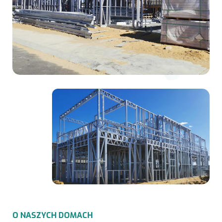
O
N
A
S
Z
Y
C
H
D
O
M
A
C
H