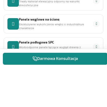
Trwały materiał elewacyjny odporny na warunki
atmosferyczne
Panele węglowe na ścianę
Ekskluzywne wykończenie wnętrz o industrialnym
charakterze
Panele podłogowe SPC
Wodoodporne panele łączące wygląd drewna z
odpornością kamienia
Płytki ceramiczne na podłogę
Klasyczne rozwiązanie cenione za trwałość i łatwość
utrzymania
CRONOS – grafenowa folia grzewcza
Ultracienki system ogrzewania podłogowego IR