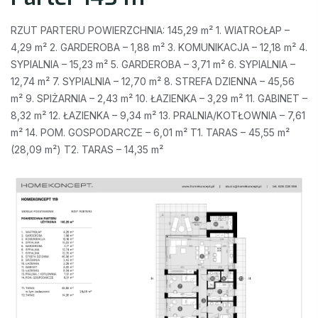
RZUT PARTERU POWIERZCHNIA: 145,29 m² 1. WIATROŁAP –
4,29 m² 2. GARDEROBA – 1,88 m² 3. KOMUNIKACJA – 12,18 m² 4.
SYPIALNIA – 15,23 m² 5. GARDEROBA – 3,71 m² 6. SYPIALNIA –
12,74 m² 7. SYPIALNIA – 12,70 m² 8. STREFA DZIENNA – 45,56
m² 9. SPIŻARNIA – 2,43 m² 10. ŁAZIENKA – 3,29 m² 11. GABINET –
8,32 m² 12. ŁAZIENKA – 9,34 m² 13. PRALNIA/KOTŁOWNIA – 7,61
m² 14. POM. GOSPODARCZE – 6,01 m² T1. TARAS – 45,55 m²
(28,09 m²) T2. TARAS – 14,35 m²