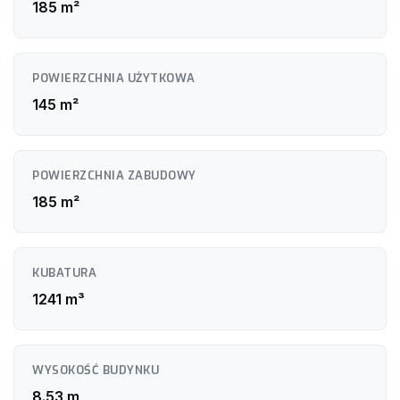
wilgocioodporne
185 m²
Rekuperacja z odzyskiem ciepła
Sufity: wygładzone i pomalowane w wybranym kolorze
Kuchnia na wymiar z kompletnym zestawem AGD
Drzwi wewnętrzne z ościeżnicami
Pełne wyposażenie łazienki (armatura, ceramika, płytki)
POWIERZCHNIA UŻYTKOWA
Elektryka: zamontowane gniazdka, włączniki, oprawy LED
Opcja dodatkowa: pełne umeblowanie mieszkania –
145 m²
ustalane indywidualnie z klientem, wycena zależna od
ilości i wyboru mebli
POWIERZCHNIA ZABUDOWY
185 m²
KUBATURA
1241 m³
WYSOKOŚĆ BUDYNKU
8.53 m