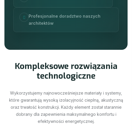
Profesjonalne doradztwo naszych
architektów
T
E
C
H
N
O
L
O
G
I
A
K
o
m
p
l
e
k
s
o
w
e
r
o
z
w
i
ą
z
a
n
i
a
t
e
c
h
n
o
l
o
g
i
c
z
n
e
Wykorzystujemy najnowocześniejsze materiały i systemy,
które gwarantują wysoką izolacyjność cieplną, akustyczną
oraz trwałość konstrukcji. Każdy element został starannie
dobrany dla zapewnienia maksymalnego komfortu i
efektywności energetycznej.