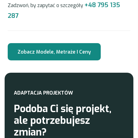
+48 795 135
Zadzwoń, by zapytać o szczegóły
287
A
D
A
P
T
A
C
J
A
P
R
O
J
E
K
T
Ó
W
P
o
d
o
b
a
C
i
s
i
ę
p
r
o
j
e
k
t
,
a
l
e
p
o
t
r
z
e
b
u
j
e
s
z
z
m
i
a
n
?