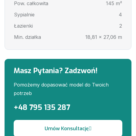
Pow. całkowita
145 m²
Sypialnie
4
Łazienki
2
Min. działka
18,81 x 27,06 m
Masz Pytania? Zadzwoń!
Pomożemy dopasować model do Twoich
potrzeb
+48 795 135 287