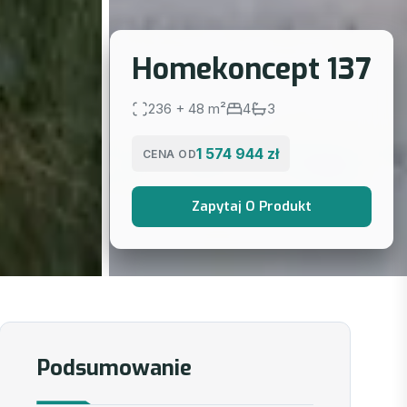
Homekoncept 137
236 + 48 m²
4
3
1 574 944 zł
CENA OD
Zapytaj O Produkt
Podsumowanie