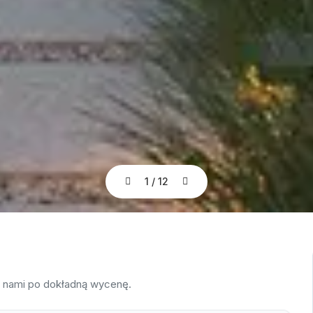
1
/
12
z nami po dokładną wycenę.