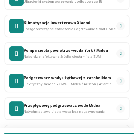
Ultracienki system ogrzewania podłogowego IR
Klimatyzacja inwerterowa Xiaomi
Energooszczędne chłodzenie i ogrzewanie Smart Home
Pompa ciepła powietrze–woda York / Midea
Najbardziej efektywne źródło ciepła – lista ZUM
Podgrzewacz wody użytkowej z zasobnikiem
Elektryczny zasobnik CWU – Midea / Ariston / Atlantic
Przepływowy podgrzewacz wody Midea
Natychmiastowa ciepła woda bez magazynowania
Rekuperacja – wentylacja z odzyskiem ciepła