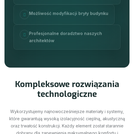
Możliwość modyfikacji bryły budynku
Profesjonalne doradztwo naszych
architektów
T
E
C
H
N
O
L
O
G
I
A
K
o
m
p
l
e
k
s
o
w
e
r
o
z
w
i
ą
z
a
n
i
a
t
e
c
h
n
o
l
o
g
i
c
z
n
e
Wykorzystujemy najnowocześniejsze materiały i systemy,
które gwarantują wysoką izolacyjność cieplną, akustyczną
oraz trwałość konstrukcji. Każdy element został starannie
dobrany dla zapewnienia maksymalnego komfortu i