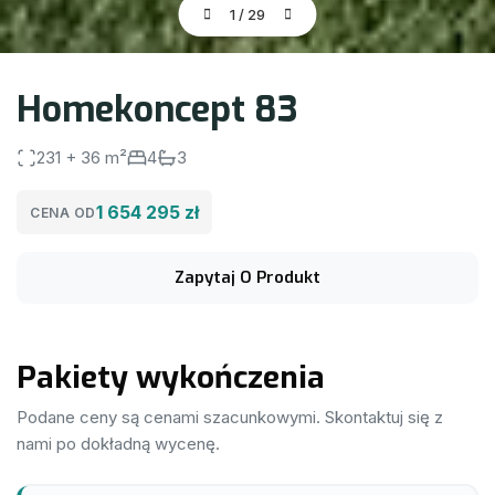
1
/
29
Homekoncept 83
231 + 36 m²
4
3
1 654 295 zł
CENA OD
Zapytaj O Produkt
Pakiety wykończenia
Podane ceny są cenami szacunkowymi. Skontaktuj się z
nami po dokładną wycenę.