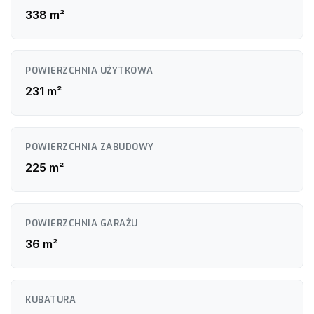
wilgocioodporne
338 m²
Rekuperacja z odzyskiem ciepła
Sufity: wygładzone i pomalowane w wybranym kolorze
Kuchnia na wymiar z kompletnym zestawem AGD
Drzwi wewnętrzne z ościeżnicami
Pełne wyposażenie łazienki (armatura, ceramika, płytki)
POWIERZCHNIA UŻYTKOWA
Elektryka: zamontowane gniazdka, włączniki, oprawy LED
Opcja dodatkowa: pełne umeblowanie mieszkania –
231 m²
ustalane indywidualnie z klientem, wycena zależna od
ilości i wyboru mebli
POWIERZCHNIA ZABUDOWY
225 m²
POWIERZCHNIA GARAŻU
36 m²
KUBATURA