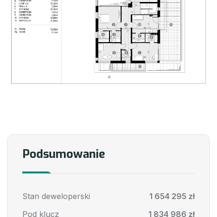
Podsumowanie
Stan deweloperski
1 654 295 zł
Pod klucz
1 834 986 zł