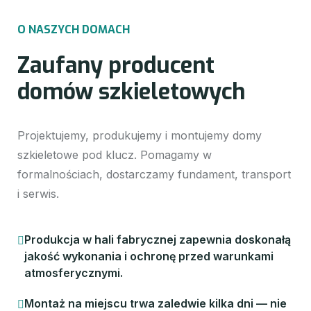
O
N
A
S
Z
Y
C
H
D
O
M
A
C
H
Z
a
u
f
a
n
y
p
r
o
d
u
c
e
n
t
d
o
m
ó
w
s
z
k
i
e
l
e
t
o
w
y
c
h
Projektujemy, produkujemy i montujemy domy
szkieletowe pod klucz. Pomagamy w
formalnościach, dostarczamy fundament, transport
i serwis.
Produkcja w hali fabrycznej zapewnia doskonałą
jakość wykonania i ochronę przed warunkami
atmosferycznymi.
Montaż na miejscu trwa zaledwie kilka dni — nie