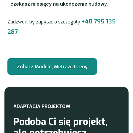
czekasz miesięcy na ukończenie budowy.
+48 795 135
Zadzwoń, by zapytać o szczegóły
287
A
D
A
P
T
A
C
J
A
P
R
O
J
E
K
T
Ó
W
P
o
d
o
b
a
C
i
s
i
ę
p
r
o
j
e
k
t
,
a
l
e
p
o
t
r
z
e
b
u
j
e
s
z