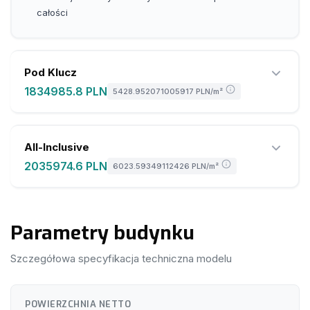
całości
Pod Klucz
1834985.8 PLN
5428.952071005917 PLN
/m²
All-Inclusive
2035974.6 PLN
6023.59349112426 PLN
/m²
Wszystkie elementy z pakietu Stan Deweloperski
Parametry budynku
Ogrzewanie podłogowe: maty grafenowe – nowoczesne
i energooszczędne
Szczegółowa specyfikacja techniczna modelu
Podłogi: panele SPC o wysokiej odporności i
wodoodporności
Wszystkie elementy z pakietu Pod Klucz
POWIERZCHNIA NETTO
Ściany: dekoracyjne panele węglowe – niepalne,
Płyta fundamentowa w cenie pakietu