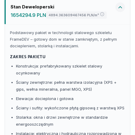
Stan Deweloperski
1654294.9 PLN
4894.363609467456 PLN
/m²
Podstawowy pakiet w technologii stalowego szkieletu
FrameDEV – gotowy dom w stanie zamkniętym, z pełnym
dociepleniem, stolarką i instalacjami.
ZAKRES PAKIETU
Konstrukcja: prefabrykowany szkielet stalowy
ocynkowany
Ściany zewnętrzne: pełna warstwa izolacyjna (XPS +
gips, wełna mineralna, panel MGO, XPS)
Elewacja: docieplona i gotowa
Ściany i sufity: wykończone płytą gipsową z warstwą XPS
Stolarka: okna i drzwi zewnętrzne w standardzie
energooszczędnym
Instalacje: elektryczna i hydrauliczna rozprowadzona w